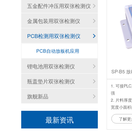
五金配件冲压用双张检测仪
金属包装用双张检测仪
PCB检测用双张检测仪
PCB自动放板机应用
双张检测器有哪些用途？
锂电池用双张检测仪
黑金刚2026年端午节放假通知
SP-B5
瓶盖垫片双张检测仪
2026年五一劳动节放假通知
1. 可接
强
旗舰新品
黑金刚2026年春节放假通知
2. 片料厚
宽度小面积
黑金刚双张检测器：精准检测，助力工业生产
3. 高速检
最新资讯
了解更
间5毫秒，
黑金刚双张检测器：工业自动化送料的安全卫士
4. 采用