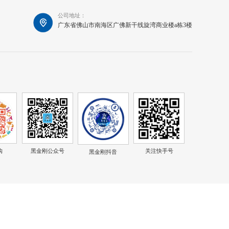
公司地址：
广东省佛山市南海区广佛新干线旋湾商业楼a栋3楼
购
黑金刚公众号
关注快手号
黑金刚抖音
：
粤ICP备14005066号
网站地图
百度统计
技术支持