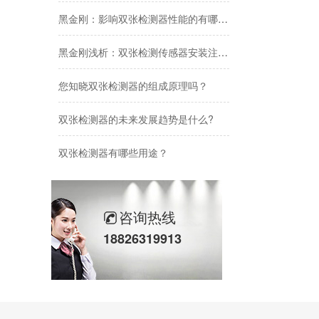
测，品质更
黑金刚：影响双张检测器性能的有哪些因素？
5. 生产
上的使用寿
黑金刚浅析：双张检测传感器安装注意事项
6. 耐脏
扰而影响使
您知晓双张检测器的组成原理吗？
双张检测器的未来发展趋势是什么?
双张检测器有哪些用途？
黑金刚2026年端午节放假通知
2026年五一劳动节放假通知
咨询热线
18826319913
黑金刚2026年春节放假通知
黑金刚双张检测器：精准检测，助力工业生产
黑金刚双张检测器：工业自动化送料的安全卫士