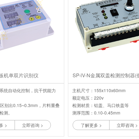
 放板机单双片识别仪
SP-lV-N金属双盖检测控制器(
PLC系统自动化控制，抗干扰能力
主机尺寸：155x110x60mm
额定电压：220v
度区别出0.15~0.3mm，片料重叠
检测材质：铝盖、马口铁盖等
检测。
测厚范围：0.10-0.45mm
测度可达到800次/分钟，响应时
多 >
立即咨询 >
了解更多 >
立即咨询 >
极速反应。
全进口原配件，出厂前严格多重检