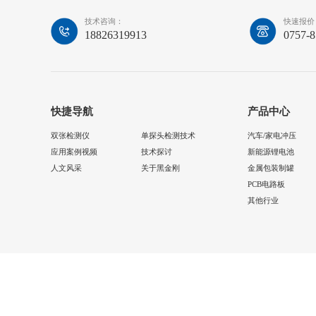
技术咨询：
快速报价
18826319913
0757-
快捷导航
产品中心
双张检测仪
单探头检测技术
汽车/家电冲压
应用案例视频
技术探讨
新能源锂电池
人文风采
关于黑金刚
金属包装制罐
PCB电路板
其他行业
©佛山市多盟智能科技有限公司 2025 版权所有