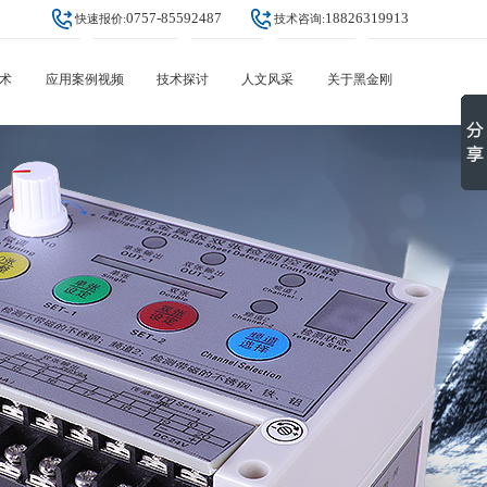
0757-85592487
18826319913
快速报价:
技术咨询:
术
应用案例视频
技术探讨
人文风采
关于黑金刚
汽车部件冲压
设备知识
公司动态
关于黑金刚
家电配件冲压
行业趋势
团队风采
视频中心
其它冲压五金冲压
常见问答
创始人故事
资质认证
锂电池蓄电池叠片检测
合作伙伴
PCB(覆铜板)
团队风采
金属包装制罐
联系黑金刚
大客户案例