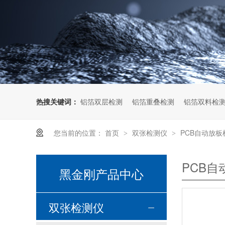
热搜关键词：
铝箔双层检测
铝箔重叠检测
铝箔双料检
您当前的位置：
首页
双张检测仪
PCB自动放板
>
>
PCB
黑金刚产品中心
双张检测仪