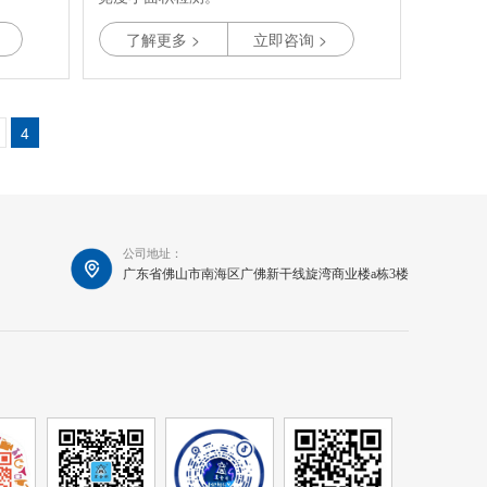
，响应时
3. 高速检测度可达到1200次/分钟，响应时
了解更多 >
立即咨询 >
间5毫秒，极速反应。
格多重检
4. 采用全进口原配件，出厂前严格多重检
测，品质更保障。
牌3倍以
5. 生产工艺精良，高于市场其他品牌3倍以
4
上的使用寿命。
温度的干
6. 耐脏抗震、不受油污、灰尘或温度的干
扰而影响使用的体验。
公司地址：
广东省佛山市南海区广佛新干线旋湾商业楼a栋3楼