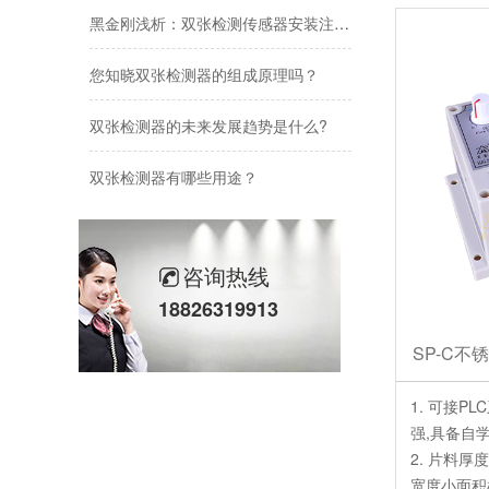
黑金刚浅析：双张检测传感器安装注意事项
测，品质更
5. 生产
您知晓双张检测器的组成原理吗？
上的使用寿
6. 耐脏
双张检测器的未来发展趋势是什么?
扰而影响使
双张检测器有哪些用途？
黑金刚2026年端午节放假通知
2026年五一劳动节放假通知
咨询热线
18826319913
黑金刚2026年春节放假通知
SP-C
黑金刚双张检测器：精准检测，助力工业生产
1. 可接
黑金刚双张检测器：工业自动化送料的安全卫士
强,具备自
2. 片料厚
宽度小面积