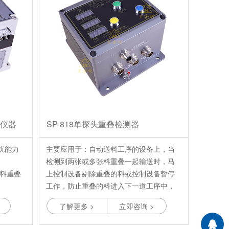
制仪器
SP-818单探头重叠检测器
干扰能力
主要应用于：自动送料工序的设备上，当
检测到两张或多张料重叠一起输送时，马
片料重叠
上控制设备剔除重叠的料或控制设备暂停
工作，防止重叠的料进入下一道工序中，
钟，响应时
同时起到保护生产设备和避免生产材料的
了解更多 >
立即咨询 >
浪费，常用在汽车、家电、激光等冲压拉
格多重检
伸焊接件。