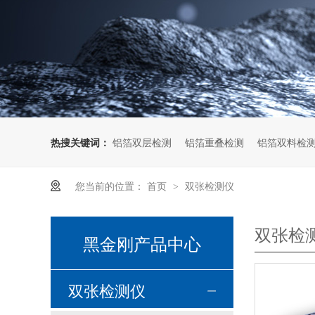
热搜关键词：
铝箔双层检测
铝箔重叠检测
铝箔双料检
您当前的位置：
首页
双张检测仪
>
双张检
黑金刚产品中心
双张检测仪