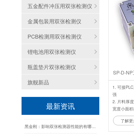
五金配件冲压用双张检测仪
金属包装用双张检测仪
PCB检测用双张检测仪
双张检测器有哪些用途？
锂电池用双张检测仪
黑金刚2026年端午节放假通知
瓶盖垫片双张检测仪
2026年五一劳动节放假通知
SP-D-
黑金刚2026年春节放假通知
旗舰新品
1. 可接
强
黑金刚双张检测器：精准检测，助力工业生产
2. 片料厚
最新资讯
宽度小面积
黑金刚双张检测器：工业自动化送料的安全卫士
3. 高速检
了解更
黑金刚：影响双张检测器性能的有哪些因素？
间5毫秒，
4. 采用