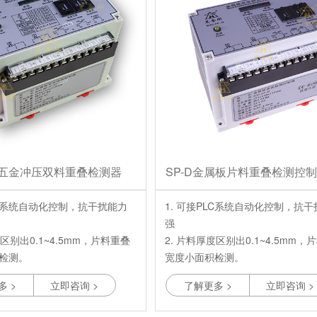
NP五金冲压双料重叠检测器
SP-D金属板片料重叠检测控
PLC系统自动化控制，抗干扰能力
1. 可接PLC系统自动化控制，抗
强
度区别出0.1~4.5mm，片料重叠
2. 片料厚度区别出0.1~4.5mm，
检测。
宽度小面积检测。
测度可达到1200次/分钟，响应时
3. 高速检测度可达到1200次/分
多 >
立即咨询 >
了解更多 >
立即咨询 >
极速反应。
间5毫秒，极速反应。
全进口原配件，出厂前严格多重检
4. 采用全进口原配件，出厂前严