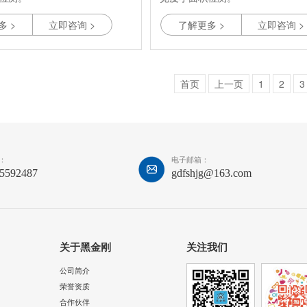
测度可达到450次/分钟，响应时
3. 高速检测度可达到300次/分钟
多 >
立即咨询 >
了解更多 >
立即咨询 >
极速反应。
间5毫秒，极速反应。
全进口原配件，出厂前严格多重检
4. 采用全进口原配件，出厂前严
保障。
测，品质更保障。
工艺精良，高于市场其他品牌3倍以
5. 生产工艺精良，高于市场其他品
首页
上一页
1
2
3
命。
上的使用寿命。
抗震、不受油污、灰尘或温度的干
6. 耐脏抗震、不受油污、灰尘或
用的体验。
扰而影响使用的体验。
：
电子邮箱：
85592487
gdfshjg@163.com
关于黑金刚
关注我们
公司简介
荣誉资质
合作伙伴