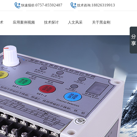
0757-85592487
18826319913
快速报价:
技术咨询:
术
应用案例视频
技术探讨
人文风采
关于黑金刚
汽车部件冲压
设备知识
公司动态
关于黑金刚
家电配件冲压
行业趋势
团队风采
视频中心
其它冲压五金冲压
常见问答
创始人故事
资质认证
锂电池蓄电池叠片检测
合作伙伴
PCB(覆铜板)
团队风采
金属包装制罐
联系黑金刚
大客户案例