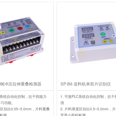
保障。
测，品质更保障。
工艺精良，高于市场其他品牌3倍以
5. 生产工艺精良，高于市场其他品
命。
上的使用寿命。
抗震、不受油污、灰尘或温度的干
6. 耐脏抗震、不受油污、灰尘或
用的体验。
扰而影响使用的体验。
不锈钢冲压拉伸重叠检测器
SP-B6 送料机单双片识别仪
PLC系统自动化控制，抗干扰能力
1. 可接PLC系统自动化控制，抗
学习功能。
强
度区别出0.05~5.0mm，片料重叠
2. 片料厚度区别出0.5~5.0mm，
检测。
宽度小面积检测。