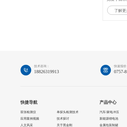
3. 高速检
了解更
间5毫秒，
4. 采用
测，品质更
5. 生产
上的使用寿
6. 耐脏
扰而影响使
技术咨询：
快速报价
18826319913
0757-
快捷导航
产品中心
双张检测仪
单探头检测技术
汽车/家电冲压
应用案例视频
技术探讨
新能源锂电池
人文风采
关于黑金刚
金属包装制罐